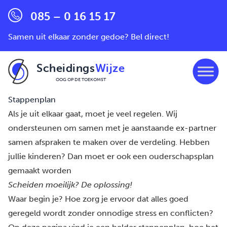
085 – 0 16 15 17
Samen uit elkaar zonder gedoe? Bel direct!
Scheidings
Wijze
OOG OP DE TOEKOMST
Ga naar de inhoud
Stappenplan
Als je uit elkaar gaat, moet je veel regelen. Wij
ondersteunen om samen met je aanstaande ex-partner
samen afspraken te maken over de verdeling. Hebben
jullie kinderen? Dan moet er ook een ouderschapsplan
gemaakt worden
Scheiden moeilijk? De oplossing!
Waar begin je? Hoe zorg je ervoor dat alles goed
geregeld wordt zonder onnodige stress en conflicten?