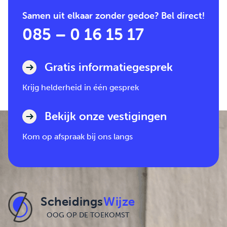
Samen uit elkaar zonder gedoe? Bel direct!
085 – 0 16 15 17
Gratis informatiegesprek
Krijg helderheid in één gesprek
Bekijk onze vestigingen
Kom op afspraak bij ons langs
Scheidings
Wijze
OOG OP DE TOEKOMST