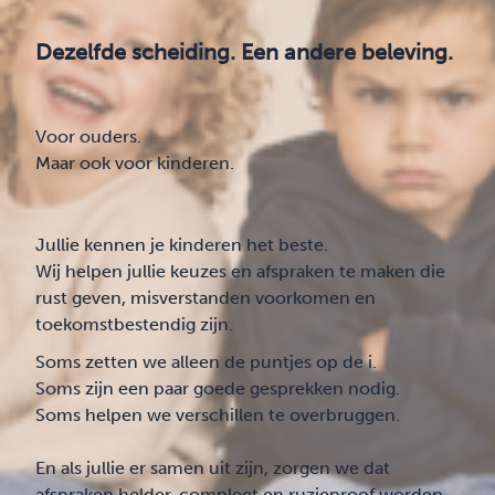
Dezelfde scheiding. Een andere beleving.
Voor ouders.
Maar ook voor kinderen.
Jullie kennen je kinderen het beste.
Wij helpen jullie keuzes en afspraken te maken die
rust geven, misverstanden voorkomen en
toekomstbestendig zijn.
Soms zetten we alleen de puntjes op de i.
Soms zijn een paar goede gesprekken nodig.
Soms helpen we verschillen te overbruggen.
En als jullie er samen uit zijn, zorgen we dat
afspraken helder, compleet en ruzieproof worden