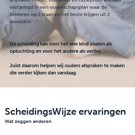
vastgelegd in een ouderschapsplan waar de
kinderen op 1 staan en het beste krijgen uit 2
werelden.
De scheiding kan voor het ene kind voelen als
opluchting en voor het andere als verlies.
Juist daarom helpen wij ouders afspraken te maken
die verder kijken dan vandaag.
ScheidingsWijze ervaringen
Wat zeggen anderen