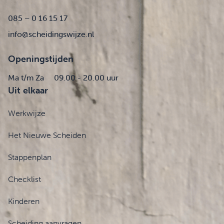
085 – 0 16 15 17
info@scheidingswijze.nl
Openingstijden
Ma t/m Za
09.00 - 20.00 uur
Uit elkaar
Werkwijze
Het Nieuwe Scheiden
Stappenplan
Checklist
Kinderen
Scheiding aanvragen