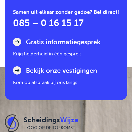
Samen uit elkaar zonder gedoe? Bel direct!
085 – 0 16 15 17
Gratis informatiegesprek
Krijg helderheid in één gesprek
Bekijk onze vestigingen
Kom op afspraak bij ons langs
Scheidings
Wijze
OOG OP DE TOEKOMST