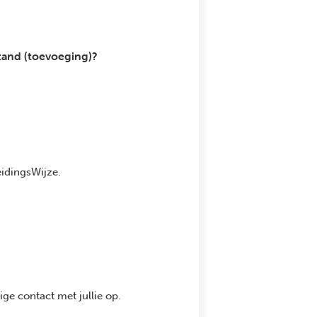
stand (toevoeging)?
eidingsWijze.
ge contact met jullie op.