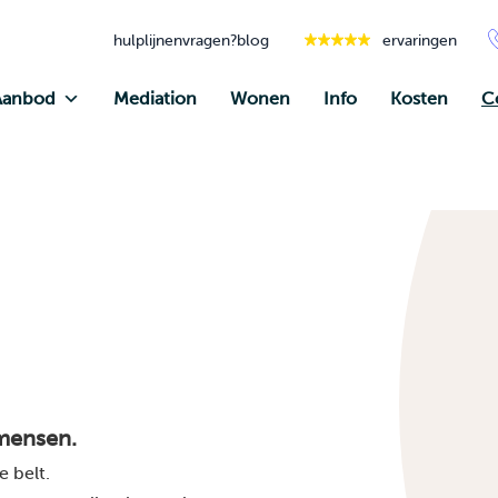
hulplijnen
vragen?
blog
ervaringen
Aanbod
Mediation
Wonen
Info
Kosten
C
mensen.
je belt
.