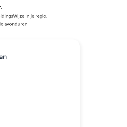
.
idingsWijze in je regio.
 de avonduren.
gen