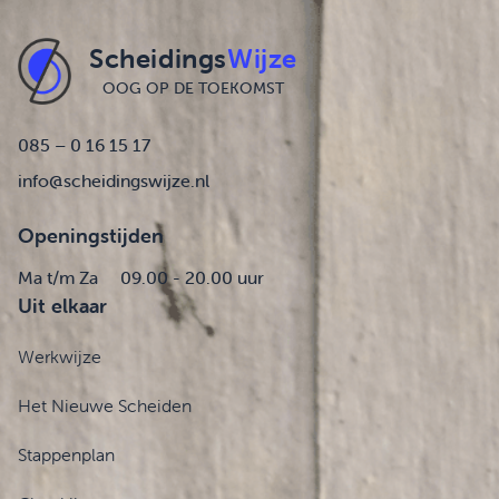
Scheidings
Wijze
OOG OP DE TOEKOMST
085 – 0 16 15 17
info@scheidingswijze.nl
Openingstijden
Ma t/m Za
09.00 - 20.00 uur
Uit elkaar
Werkwijze
Het Nieuwe Scheiden
Stappenplan