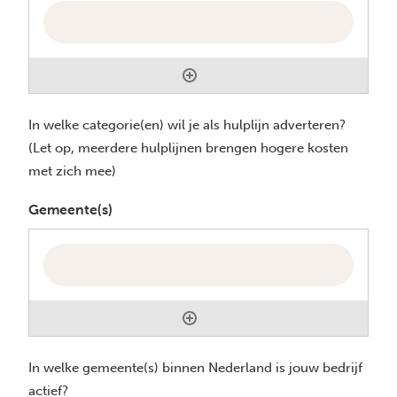
a
r
e
t
n
f
i
e
o
e
t
o
f
a
n
t
In welke categorie(en) wil je als hulplijn adverteren?
d
n
(Let op, meerdere hulplijnen brengen hogere kosten
e
r
u
met zich mee)
l
e
m
e
s
Gemeente(s)
m
f
e
o
r
o
n
n
u
In welke gemeente(s) binnen Nederland is jouw bedrijf
m
actief?