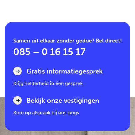
Samen uit elkaar zonder gedoe? Bel direct!
085 – 0 16 15 17
Gratis informatiegesprek
Krijg helderheid in één gesprek
Bekijk onze vestigingen
Kom op afspraak bij ons langs