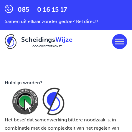
085 – 0 16 15 17
Samen uit elkaar zonder gedoe? Bel direct!
Scheidings
Wijze
OOG OP DE TOEKOMST
Ga naar de inhoud
Hulplijn worden?
Het besef dat samenwerking bittere noodzaak is, in
combinatie met de complexiteit van het regelen van