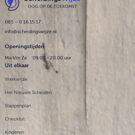
OOG OP DE TOEKOMST
085 – 0 16 15 17
info@scheidingswijze.nl
Openingstijden
Ma t/m Za
09.00 - 20.00 uur
Uit elkaar
Werkwijze
Het Nieuwe Scheiden
Stappenplan
Checklist
Kinderen