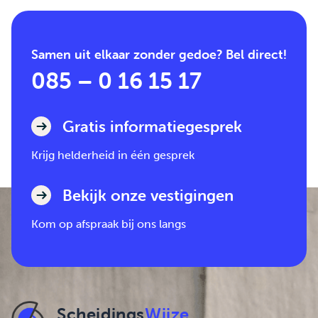
Samen uit elkaar zonder gedoe? Bel direct!
085 – 0 16 15 17
Gratis informatiegesprek
Krijg helderheid in één gesprek
Bekijk onze vestigingen
Kom op afspraak bij ons langs
Scheidings
Wijze