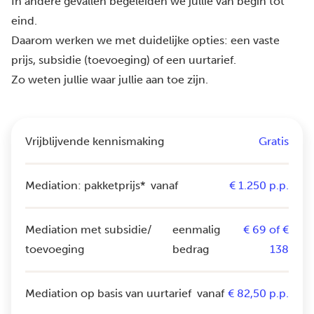
In andere gevallen begeleiden we jullie van begin tot
eind.
Daarom werken we met duidelijke opties: een vaste
prijs, subsidie (toevoeging) of een uurtarief.
Zo weten jullie waar jullie aan toe zijn.
Vrijblijvende kennismaking
Gratis
Mediation: pakketprijs*
vanaf
€ 1.250 p.p.
Mediation met subsidie/
eenmalig
€ 69 of €
toevoeging
bedrag
138
Mediation op basis van uurtarief
vanaf
€ 82,50 p.p.