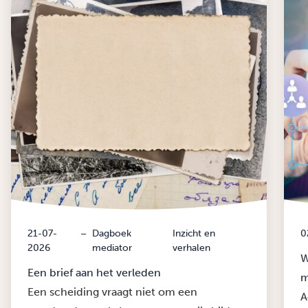
21-07-
–
Dagboek
Inzicht en
0
2026
mediator
verhalen
W
Een brief aan het verleden
m
Een scheiding vraagt niet om een
A