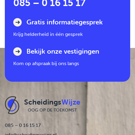
085 – 0 16 15 17
Gratis informatiegesprek
Krijg helderheid in één gesprek
Bekijk onze vestigingen
Kom op afspraak bij ons langs
Scheidings
Wijze
OOG OP DE TOEKOMST
085 – 0 16 15 17
info@scheidingswijze.nl