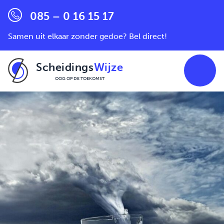
085 – 0 16 15 17
Samen uit elkaar zonder gedoe? Bel direct!
Scheidings
Wijze
OOG OP DE TOEKOMST
Ga naar de inhoud