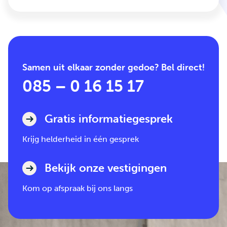
Samen uit elkaar zonder gedoe? Bel direct!
085 – 0 16 15 17
Gratis informatiegesprek
Krijg helderheid in één gesprek
Bekijk onze vestigingen
Kom op afspraak bij ons langs