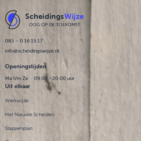
Scheidings
Wijze
OOG OP DE TOEKOMST
085 – 0 16 15 17
info@scheidingswijze.nl
Openingstijden
Ma t/m Za
09.00 - 20.00 uur
Uit elkaar
Werkwijze
Het Nieuwe Scheiden
Stappenplan