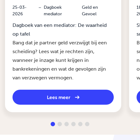
25-03-
–
Dagboek
Geld en
1
2026
mediator
Gevoel
2
Dagboek van een mediator: De waarheid
S
op tafel
s
Bang dat je partner geld verzwijgt bij een
B
scheiding? Lees wat je rechten zijn,
s
wanneer je inzage kunt krijgen in
n
bankrekeningen en wat de gevolgen zijn
o
van verzwegen vermogen.
w
Lees meer