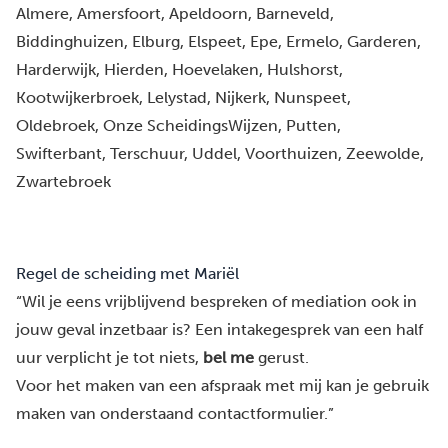
Almere
, 
Amersfoort
, 
Apeldoorn
, 
Barneveld
, 
Biddinghuizen
, 
Elburg
, 
Elspeet
, 
Epe
, 
Ermelo
, 
Garderen
, 
Harderwijk
, 
Hierden
, 
Hoevelaken
, 
Hulshorst
, 
Kootwijkerbroek
, 
Lelystad
, 
Nijkerk
, 
Nunspeet
, 
Oldebroek
, 
Onze ScheidingsWijzen
, 
Putten
, 
Swifterbant
, 
Terschuur
, 
Uddel
, 
Voorthuizen
, 
Zeewolde
, 
Zwartebroek
Regel de scheiding met Mariël
“Wil je eens vrijblijvend bespreken of mediation ook in
jouw geval inzetbaar is? Een intakegesprek van een half
uur verplicht je tot niets,
bel me
gerust.
Voor het maken van een afspraak met mij kan je gebruik
maken van onderstaand contactformulier.”