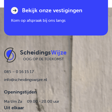
Bekijk onze vestigingen
Kom op afspraak bij ons langs
Scheidings
Wijze
OOG OP DE TOEKOMST
085 – 0 16 15 17
info@scheidingswijze.nl
Openingstijden
Ma t/m Za
09.00 - 20.00 uur
Uit elkaar