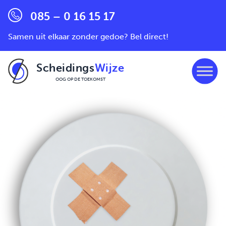
085 – 0 16 15 17
Samen uit elkaar zonder gedoe? Bel direct!
Scheidings
Wijze
OOG OP DE TOEKOMST
Ga naar de inhoud