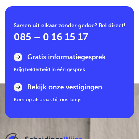
Samen uit elkaar zonder gedoe? Bel direct!
085 – 0 16 15 17
Gratis informatiegesprek
Krijg helderheid in één gesprek
Bekijk onze vestigingen
Kom op afspraak bij ons langs