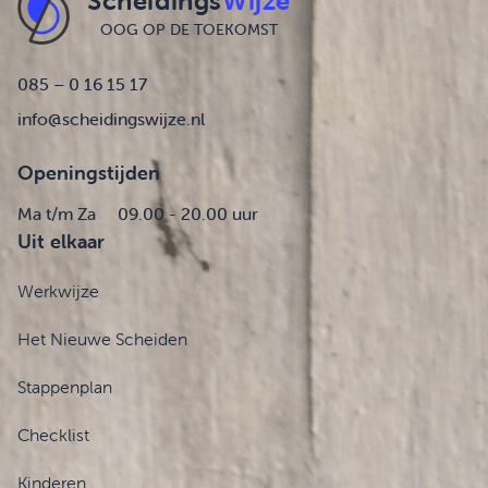
Scheidings
Wijze
OOG OP DE TOEKOMST
085 – 0 16 15 17
info@scheidingswijze.nl
Openingstijden
Ma t/m Za
09.00 - 20.00 uur
Uit elkaar
Werkwijze
Het Nieuwe Scheiden
Stappenplan
Checklist
Kinderen