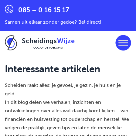
085 – 0 16 15 17
Samen uit elkaar zonder gedoe? Bel direct!
Scheidings
Wijze
OOG OP DE TOEKOMST
Ga naar de inhoud
Interessante artikelen
Scheiden raakt alles: je gevoel, je gezin, je huis en je
geld.
In dit blog delen we verhalen, inzichten en
ontwikkelingen over alles wat daarbij komt kijken – van
financiën en huisvesting tot ouderschap en herstel. We
volgen de praktijk, geven tips en laten de menselijke