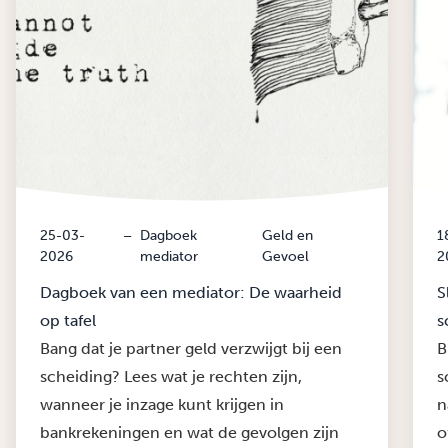
25-03-
–
Dagboek
Geld en
1
2026
mediator
Gevoel
2
Dagboek van een mediator: De waarheid
S
op tafel
s
Bang dat je partner geld verzwijgt bij een
B
scheiding? Lees wat je rechten zijn,
s
wanneer je inzage kunt krijgen in
n
bankrekeningen en wat de gevolgen zijn
o