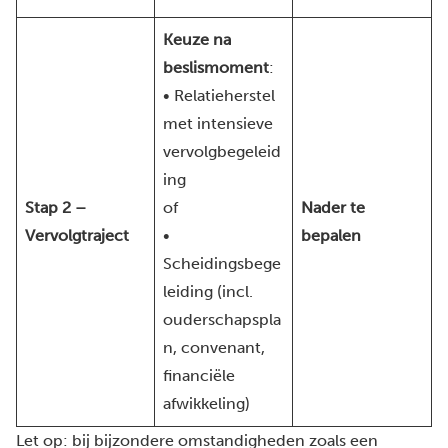
Keuze na
beslismoment
:
• Relatieherstel
met intensieve
vervolgbegeleid
ing
Stap 2 –
of
Nader te
Vervolgtraject
•
bepalen
Scheidingsbege
leiding (incl.
ouderschapspla
n, convenant,
financiële
afwikkeling)
Let op: bij bijzondere omstandigheden zoals een