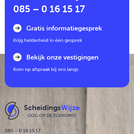
085 – 0 16 15 17
Gratis informatiegesprek
Krijg helderheid in één gesprek
Bekijk onze vestigingen
Kom op afspraak bij ons langs
Scheidings
Wijze
OOG OP DE TOEKOMST
085 – 0 16 15 17