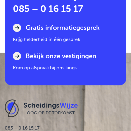
085 – 0 16 15 17
Gratis informatiegesprek
Krijg helderheid in één gesprek
Bekijk onze vestigingen
Kom op afspraak bij ons langs
Scheidings
Wijze
OOG OP DE TOEKOMST
085 – 0 16 15 17