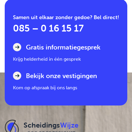
Samen uit elkaar zonder gedoe? Bel direct!
085 – 0 16 15 17
Gratis informatiegesprek
Krijg helderheid in één gesprek
Bekijk onze vestigingen
Kom op afspraak bij ons langs
Scheidings
Wijze