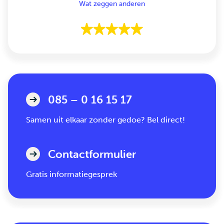
Wat zeggen anderen
085 – 0 16 15 17
Samen uit elkaar zonder gedoe? Bel direct!
Contactformulier
Gratis informatiegesprek