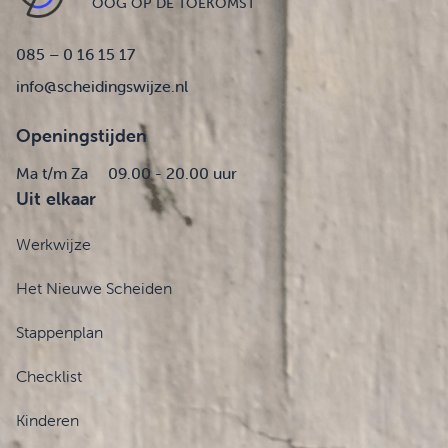
OOG OP DE TOEKOMST
085 – 0 16 15 17
info@scheidingswijze.nl
Openingstijden
Ma t/m Za
09.00 - 20.00 uur
Uit elkaar
Werkwijze
Het Nieuwe Scheiden
Stappenplan
Checklist
Kinderen