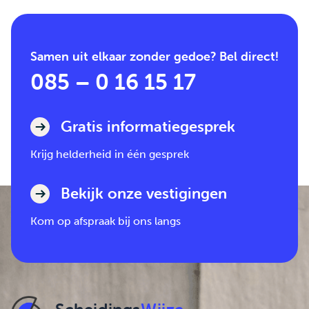
Samen uit elkaar zonder gedoe? Bel direct!
085 – 0 16 15 17
Gratis informatiegesprek
Krijg helderheid in één gesprek
Bekijk onze vestigingen
Kom op afspraak bij ons langs