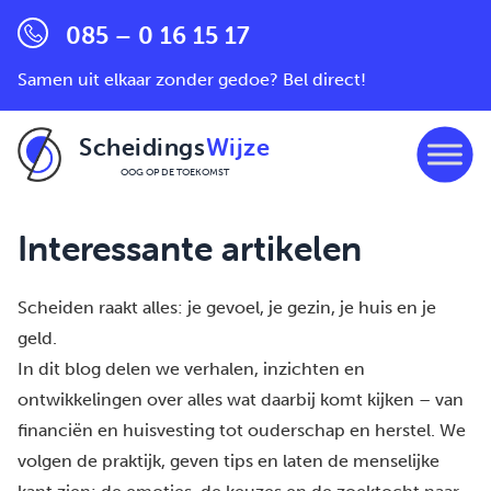
085 – 0 16 15 17
Samen uit elkaar zonder gedoe? Bel direct!
Scheidings
Wijze
OOG OP DE TOEKOMST
Ga naar de inhoud
Interessante artikelen
Scheiden raakt alles: je gevoel, je gezin, je huis en je
geld.
In dit blog delen we verhalen, inzichten en
ontwikkelingen over alles wat daarbij komt kijken – van
financiën en huisvesting tot ouderschap en herstel. We
volgen de praktijk, geven tips en laten de menselijke