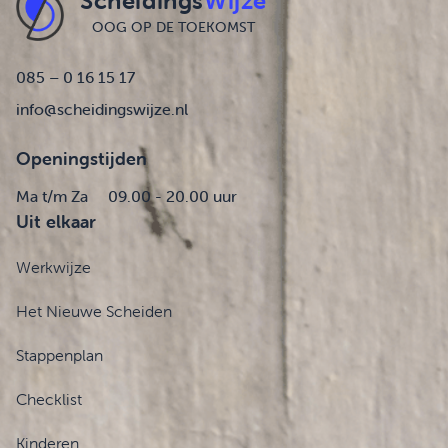
Scheidings
Wijze
OOG OP DE TOEKOMST
085 – 0 16 15 17
info@scheidingswijze.nl
Openingstijden
Ma t/m Za
09.00 - 20.00 uur
Uit elkaar
Werkwijze
Het Nieuwe Scheiden
Stappenplan
Checklist
Kinderen