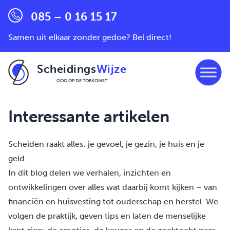
085 – 0 16 15 17
Samen uit elkaar zonder gedoe? Bel direct!
Scheidings
Wijze
OOG OP DE TOEKOMST
Ga naar de inhoud
Interessante artikelen
Scheiden raakt alles: je gevoel, je gezin, je huis en je
geld.
In dit blog delen we verhalen, inzichten en
ontwikkelingen over alles wat daarbij komt kijken – van
financiën en huisvesting tot ouderschap en herstel. We
volgen de praktijk, geven tips en laten de menselijke