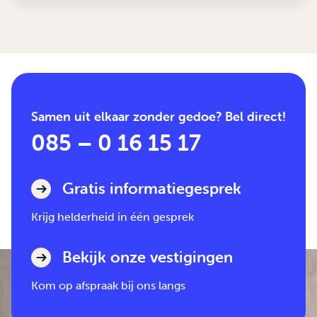
Samen uit elkaar zonder gedoe? Bel direct!
085 – 0 16 15 17
Gratis informatiegesprek
Krijg helderheid in één gesprek
Bekijk onze vestigingen
Kom op afspraak bij ons langs