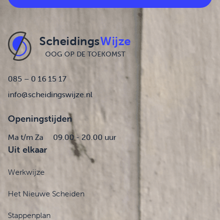
Scheidings
Wijze
OOG OP DE TOEKOMST
085 – 0 16 15 17
info@scheidingswijze.nl
Openingstijden
Ma t/m Za
09.00 - 20.00 uur
Uit elkaar
Werkwijze
Het Nieuwe Scheiden
Stappenplan