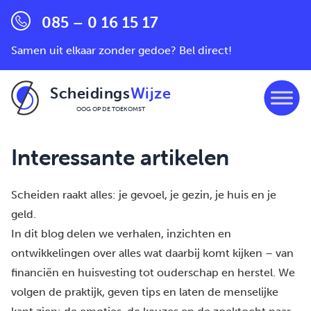
085 – 0 16 15 17
Samen uit elkaar zonder gedoe? Bel direct!
Scheidings
Wijze
OOG OP DE TOEKOMST
Ga naar de inhoud
Interessante artikelen
Scheiden raakt alles: je gevoel, je gezin, je huis en je
geld.
In dit blog delen we verhalen, inzichten en
ontwikkelingen over alles wat daarbij komt kijken – van
financiën en huisvesting tot ouderschap en herstel. We
volgen de praktijk, geven tips en laten de menselijke