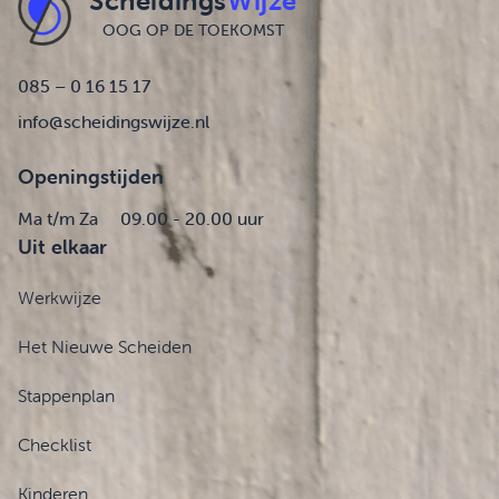
Scheidings
Wijze
OOG OP DE TOEKOMST
085 – 0 16 15 17
info@scheidingswijze.nl
Openingstijden
Ma t/m Za
09.00 - 20.00 uur
Uit elkaar
Werkwijze
Het Nieuwe Scheiden
Stappenplan
Checklist
Kinderen