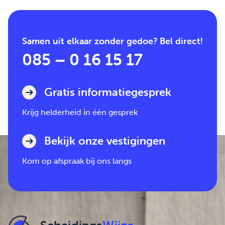
Samen uit elkaar zonder gedoe? Bel direct!
085 – 0 16 15 17
Gratis informatiegesprek
Krijg helderheid in één gesprek
Bekijk onze vestigingen
Kom op afspraak bij ons langs