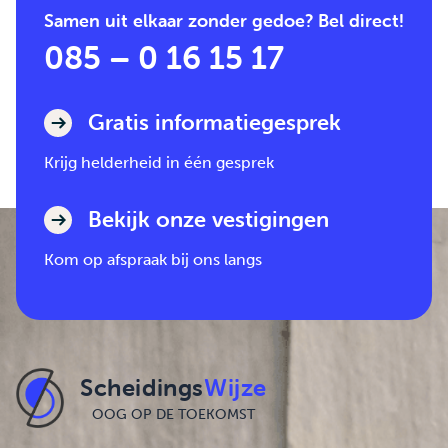
Samen uit elkaar zonder gedoe? Bel direct!
085 – 0 16 15 17
Gratis informatiegesprek
Krijg helderheid in één gesprek
Bekijk onze vestigingen
Kom op afspraak bij ons langs
Scheidings
Wijze
OOG OP DE TOEKOMST