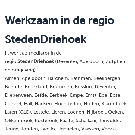
Werkzaam in de regio
StedenDriehoek
Ik werk als mediator in de
regio
StedenDriehoek
(
Deventer
,
Apeldoorn
,
Zutphen
en omgeving).
Almen
, 
Apeldoorn
, 
Barchem
, 
Bathmen
, 
Beekbergen
, 
Beemte-Broekland
, 
Brummen
, 
Bussloo
, 
Deventer
, 
Diepenveen
, 
Eefde
, 
Eerbeek
, 
Empe
, 
Emst
, 
Epe
, 
Epse
, 
Gorssel
, 
Hall
, 
Harfsen
, 
Hoenderloo
, 
Holten
, 
Klarenbeek
, 
Laren (GLD)
, 
Lettele
, 
Lieren
, 
Loenen
, 
Nijbroek
, 
Oeken
, 
Okkenbroek
, 
Posterenk
, 
Raalte
, 
Schalkaar
, 
Terwolde
, 
Teuge
, 
Tonden
, 
Twello
, 
Ugchelen
, 
Vaassen
, 
Voorst
, 