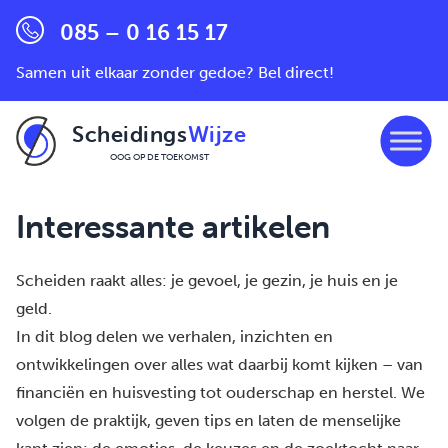
085 – 0 16 15 17
Samen uit elkaar zonder gedoe? Bel direct!
Scheidings
Wijze
OOG OP DE TOEKOMST
Ga naar de inhoud
Interessante artikelen
Scheiden raakt alles: je gevoel, je gezin, je huis en je
geld.
In dit blog delen we verhalen, inzichten en
ontwikkelingen over alles wat daarbij komt kijken – van
financiën en huisvesting tot ouderschap en herstel. We
volgen de praktijk, geven tips en laten de menselijke