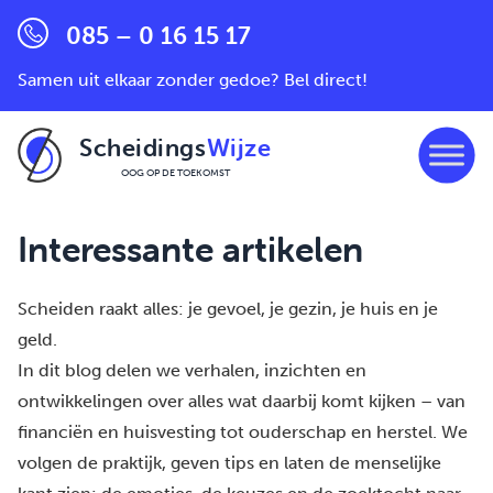
085 – 0 16 15 17
Samen uit elkaar zonder gedoe? Bel direct!
Scheidings
Wijze
OOG OP DE TOEKOMST
Ga naar de inhoud
Interessante artikelen
Scheiden raakt alles: je gevoel, je gezin, je huis en je
geld.
In dit blog delen we verhalen, inzichten en
ontwikkelingen over alles wat daarbij komt kijken – van
financiën en huisvesting tot ouderschap en herstel. We
volgen de praktijk, geven tips en laten de menselijke