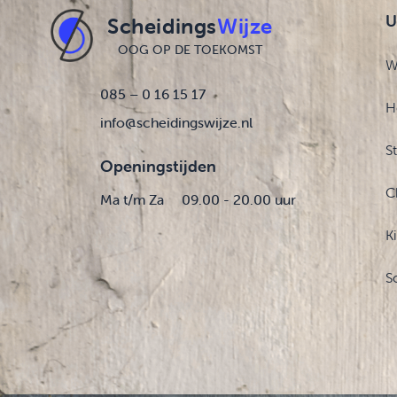
U
Scheidings
Wijze
OOG OP DE TOEKOMST
W
085 – 0 16 15 17
H
info@scheidingswijze.nl
S
Openingstijden
C
Ma t/m Za
09.00 - 20.00 uur
K
S