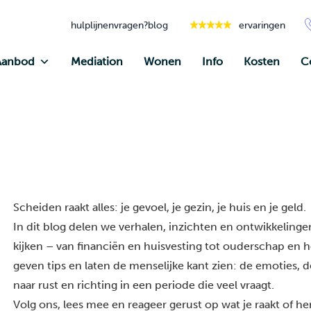
hulplijnen
vragen?
blog
ervaringen
Aanbod
Mediation
Wonen
Info
Kosten
C
Scheiden raakt alles: je gevoel, je gezin, je huis en je geld.
In dit blog delen we verhalen, inzichten en ontwikkelingen
kijken – van financiën en huisvesting tot ouderschap en he
geven tips en laten de menselijke kant zien: de emoties, 
naar rust en richting in een periode die veel vraagt.
Volg ons, lees mee en reageer gerust op wat je raakt of h