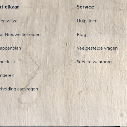
it elkaar
Service
erkwijze
Hulplijnen
et Nieuwe Scheiden
Blog
tappenplan
Veelgestelde vragen
hecklist
Service waarborg
inderen
cheiding aanvragen