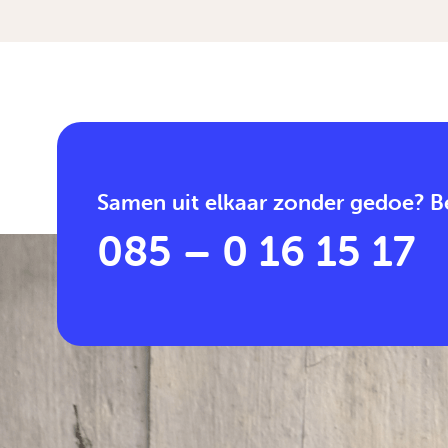
Samen uit elkaar zonder gedoe? Be
085 – 0 16 15 17