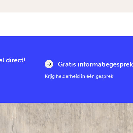
l direct!
Gratis informatiegesprek
Krijg helderheid in één gesprek