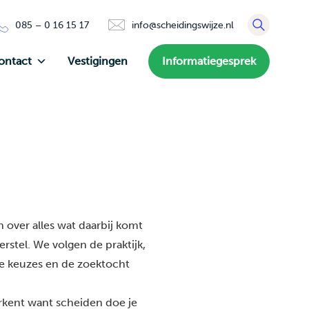
085 – 0 16 15 17
info@scheidingswijze.nl
ontact
Vestigingen
Informatiegesprek
 over alles wat daarbij komt
rstel. We volgen de praktijk,
de keuzes en de zoektocht
erkent want scheiden doe je