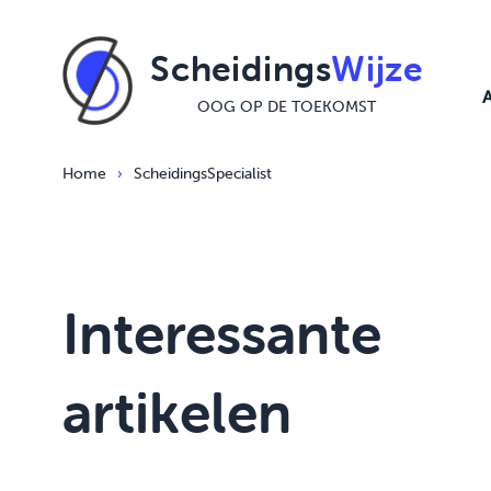
Ga naar de inhoud
Scheidings
Wijze
OOG OP DE TOEKOMST
Home
›
ScheidingsSpecialist
Interessante
artikelen