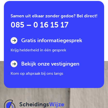
Samen uit elkaar zonder gedoe? Bel direct!
085 – 0 16 15 17
Gratis informatiegesprek
Krijg helderheid in één gesprek
Bekijk onze vestigingen
Kom op afspraak bij ons langs
Scheidings
Wijze