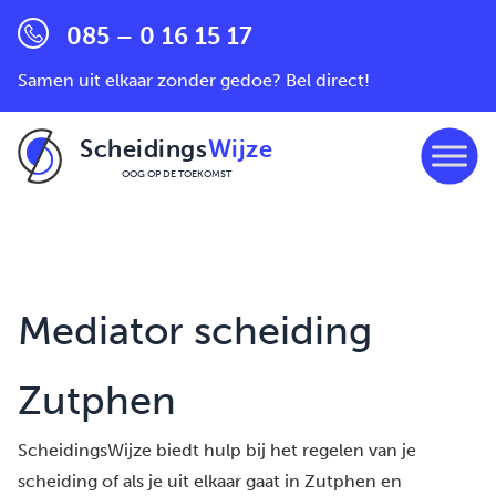
085 – 0 16 15 17
Samen uit elkaar zonder gedoe? Bel direct!
Scheidings
Wijze
OOG OP DE TOEKOMST
Ga naar de inhoud
Mediator scheiding
Zutphen
ScheidingsWijze biedt hulp bij het regelen van je
scheiding of als je uit elkaar gaat in Zutphen en