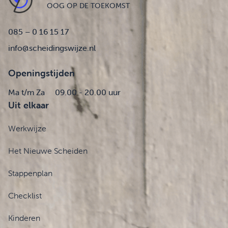
OOG OP DE TOEKOMST
085 – 0 16 15 17
info@scheidingswijze.nl
Openingstijden
Ma t/m Za
09.00 - 20.00 uur
Uit elkaar
Werkwijze
Het Nieuwe Scheiden
Stappenplan
Checklist
Kinderen