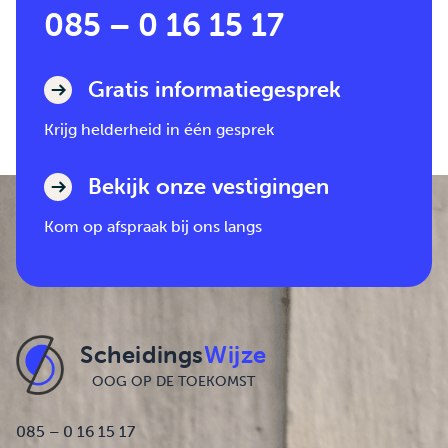
085 – 0 16 15 17
Gratis informatiegesprek
Krijg helderheid in één gesprek
Bekijk onze vestigingen
Kom op afspraak bij ons langs
Scheidings
Wijze
OOG OP DE TOEKOMST
085 – 0 16 15 17