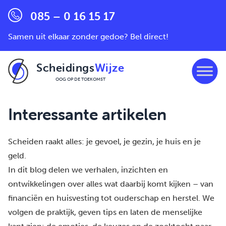
085 – 0 16 15 17
Samen uit elkaar zonder gedoe? Bel direct!
Scheidings
Wijze
OOG OP DE TOEKOMST
Ga naar de inhoud
Interessante artikelen
Scheiden raakt alles: je gevoel, je gezin, je huis en je
geld.
In dit blog delen we verhalen, inzichten en
ontwikkelingen over alles wat daarbij komt kijken – van
financiën en huisvesting tot ouderschap en herstel. We
volgen de praktijk, geven tips en laten de menselijke