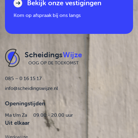
Bekijk onze vestigingen
Kom op afspraak bij ons langs
Scheidings
Wijze
OOG OP DE TOEKOMST
085 – 0 16 15 17
info@scheidingswijze.nl
Openingstijden
Ma t/m Za
09.00 - 20.00 uur
Uit elkaar
Werkwijze