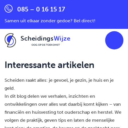
085 – 0 16 15 17
Samen uit elkaar zonder gedoe? Bel direct!
Scheidings
Wijze
OOG OP DE TOEKOMST
Ga naar de inhoud
Interessante artikelen
Scheiden raakt alles: je gevoel, je gezin, je huis en je
geld.
In dit blog delen we verhalen, inzichten en
ontwikkelingen over alles wat daarbij komt kijken – van
financiën en huisvesting tot ouderschap en herstel. We
volgen de praktijk, geven tips en laten de menselijke