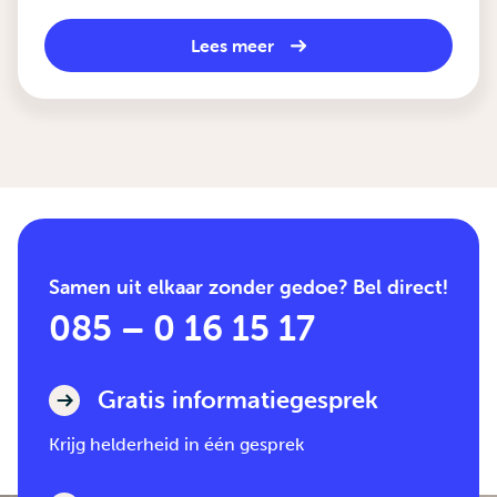
Lees meer
Samen uit elkaar zonder gedoe? Bel direct!
085 – 0 16 15 17
Gratis informatiegesprek
Krijg helderheid in één gesprek