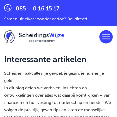
085 – 0 16 15 17
Samen uit elkaar zonder gedoe? Bel direct!
Scheidings
Wijze
OOG OP DE TOEKOMST
Ga naar de inhoud
Interessante artikelen
Scheiden raakt alles: je gevoel, je gezin, je huis en je
geld.
In dit blog delen we verhalen, inzichten en
ontwikkelingen over alles wat daarbij komt kijken – van
financiën en huisvesting tot ouderschap en herstel. We
volgen de praktijk, geven tips en laten de menselijke