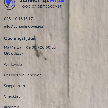
Scheidings
Wijze
OOG OP DE TOEKOMST
085 – 0 16 15 17
info@scheidingswijze.nl
Openingstijden
Ma t/m Za
09.00 - 20.00 uur
Uit elkaar
Werkwijze
Het Nieuwe Scheiden
Stappenplan
Checklist
Kinderen