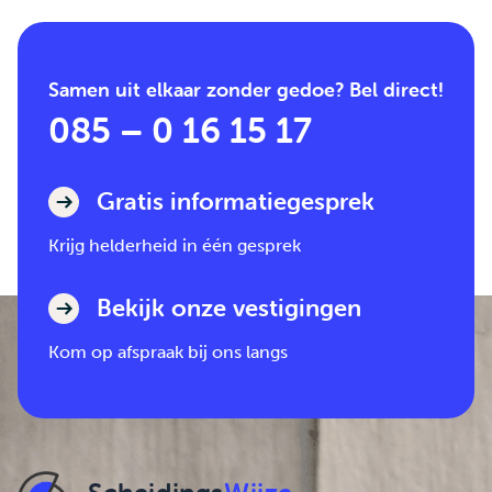
Samen uit elkaar zonder gedoe? Bel direct!
085 – 0 16 15 17
Gratis informatiegesprek
Krijg helderheid in één gesprek
Bekijk onze vestigingen
Kom op afspraak bij ons langs