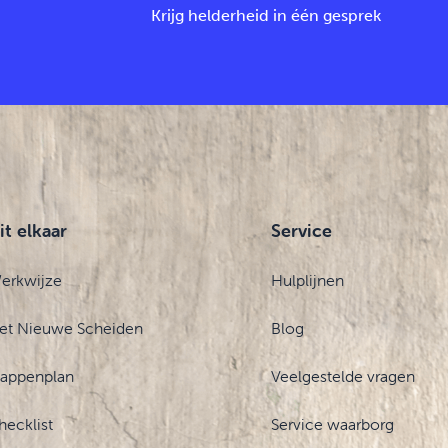
Krijg helderheid in één gesprek
it elkaar
Service
erkwijze
Hulplijnen
et Nieuwe Scheiden
Blog
tappenplan
Veelgestelde vragen
hecklist
Service waarborg