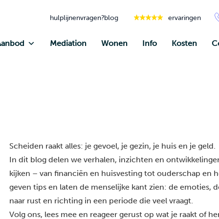
hulplijnen
vragen?
blog
ervaringen
Aanbod
Mediation
Wonen
Info
Kosten
C
Scheiden raakt alles: je gevoel, je gezin, je huis en je geld.
In dit blog delen we verhalen, inzichten en ontwikkelingen
kijken – van financiën en huisvesting tot ouderschap en he
geven tips en laten de menselijke kant zien: de emoties, 
naar rust en richting in een periode die veel vraagt.
Volg ons, lees mee en reageer gerust op wat je raakt of h