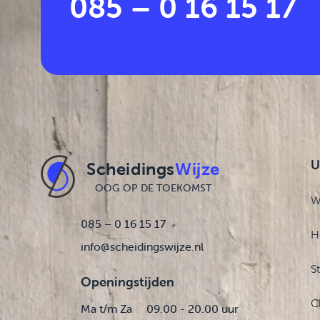
085 – 0 16 15 17
U
Scheidings
Wijze
OOG OP DE TOEKOMST
W
085 – 0 16 15 17
H
info@scheidingswijze.nl
S
Openingstijden
C
Ma t/m Za
09.00 - 20.00 uur