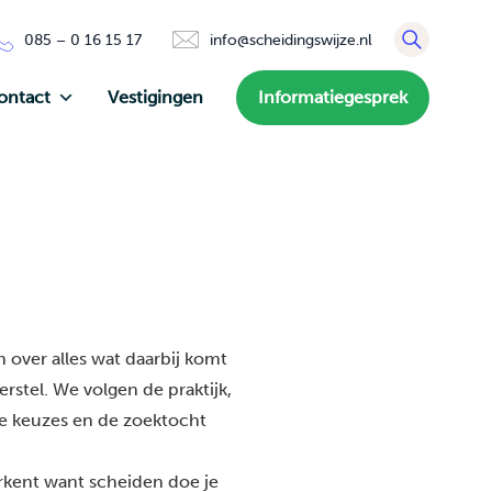
085 – 0 16 15 17
info@scheidingswijze.nl
ontact
Vestigingen
Informatiegesprek
 over alles wat daarbij komt
rstel. We volgen de praktijk,
de keuzes en de zoektocht
erkent want scheiden doe je