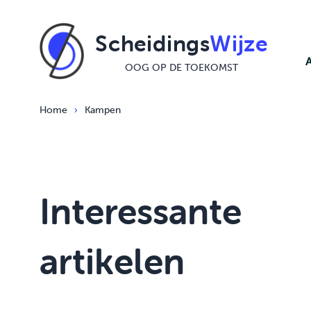
Ga naar de inhoud
Scheidings
Wijze
OOG OP DE TOEKOMST
Home
›
Kampen
Interessante
artikelen