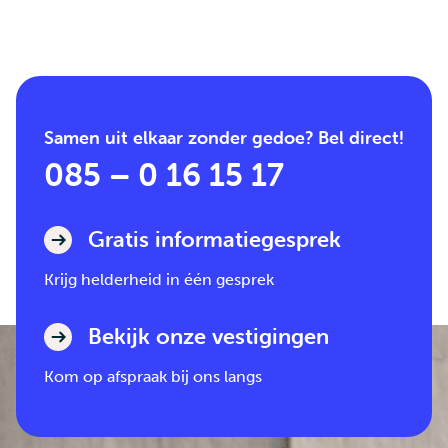
Samen uit elkaar zonder gedoe? Bel direct!
085 – 0 16 15 17
Gratis informatiegesprek
Krijg helderheid in één gesprek
Bekijk onze vestigingen
Kom op afspraak bij ons langs