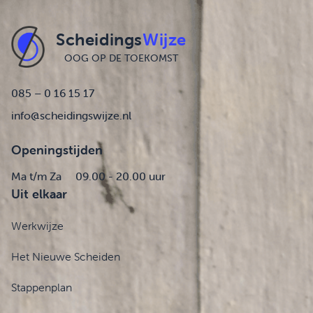
Scheidings
Wijze
OOG OP DE TOEKOMST
085 – 0 16 15 17
info@scheidingswijze.nl
Openingstijden
Ma t/m Za
09.00 - 20.00 uur
Uit elkaar
Werkwijze
Het Nieuwe Scheiden
Stappenplan