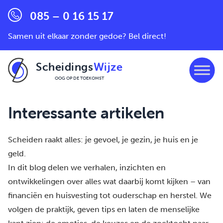
085 – 0 16 15 17
Samen uit elkaar zonder gedoe? Bel direct!
Scheidings
Wijze
OOG OP DE TOEKOMST
Ga naar de inhoud
Interessante artikelen
Scheiden raakt alles: je gevoel, je gezin, je huis en je
geld.
In dit blog delen we verhalen, inzichten en
ontwikkelingen over alles wat daarbij komt kijken – van
financiën en huisvesting tot ouderschap en herstel. We
volgen de praktijk, geven tips en laten de menselijke