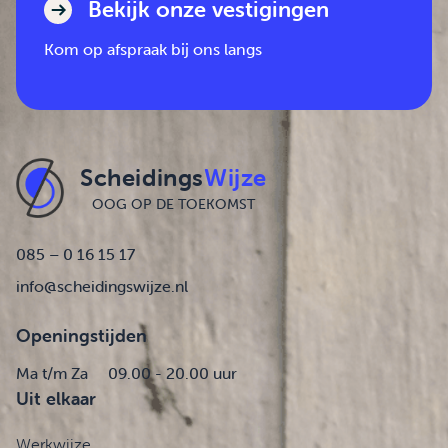
Bekijk onze vestigingen
Kom op afspraak bij ons langs
Scheidings
Wijze
OOG OP DE TOEKOMST
085 – 0 16 15 17
info@scheidingswijze.nl
Openingstijden
Ma t/m Za
09.00 - 20.00 uur
Uit elkaar
Werkwijze