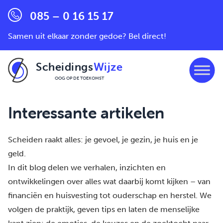
085 – 0 16 15 17
Samen uit elkaar zonder gedoe? Bel direct!
Scheidings
Wijze
OOG OP DE TOEKOMST
Ga naar de inhoud
Interessante artikelen
Scheiden raakt alles: je gevoel, je gezin, je huis en je
geld.
In dit blog delen we verhalen, inzichten en
ontwikkelingen over alles wat daarbij komt kijken – van
financiën en huisvesting tot ouderschap en herstel. We
volgen de praktijk, geven tips en laten de menselijke