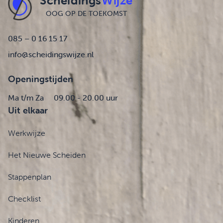
Scheidings
Wijze
OOG OP DE TOEKOMST
085 – 0 16 15 17
info@scheidingswijze.nl
Openingstijden
Ma t/m Za
09.00 - 20.00 uur
Uit elkaar
Werkwijze
Het Nieuwe Scheiden
Stappenplan
Checklist
Kinderen