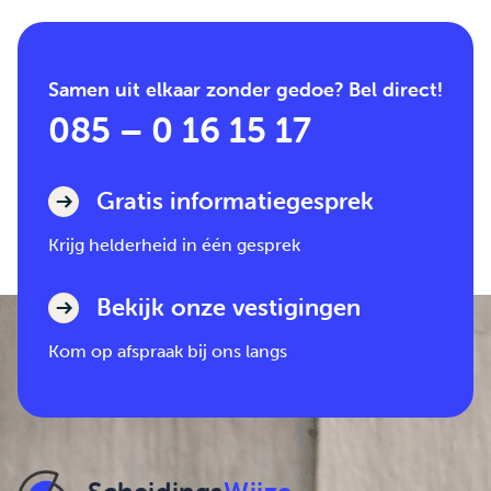
Samen uit elkaar zonder gedoe? Bel direct!
085 – 0 16 15 17
Gratis informatiegesprek
Krijg helderheid in één gesprek
Bekijk onze vestigingen
Kom op afspraak bij ons langs