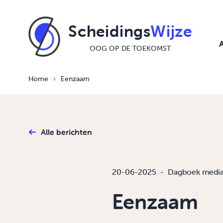
Ga naar de inhoud
Scheidings
Wijze
OOG OP DE TOEKOMST
Home
›
Eenzaam
Alle berichten
20-06-2025
-
Dagboek media
Eenzaam