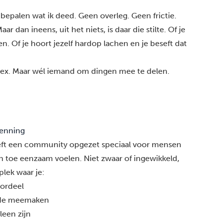
e bepalen wat ik deed. Geen overleg. Geen frictie.
ar dan ineens, uit het niets, is daar die stilte. Of je
en. Of je hoort jezelf hardop lachen en je beseft dat
e ex. Maar wél iemand om dingen mee te delen.
enning
ft een community opgezet speciaal voor mensen
en toe eenzaam voelen. Niet zwaar of ingewikkeld,
plek waar je:
oordeel
fde meemaken
leen zijn