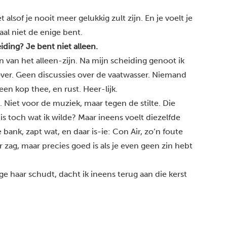
lsof je nooit meer gelukkig zult zijn. En je voelt je
maal niet de enige bent.
ding? Je bent niet alleen.
 van het alleen-zijn. Na mijn scheiding genoot ik
d over. Geen discussies over de vaatwasser. Niemand
 een kop thee, en rust. Heer-lijk.
 Niet voor de muziek, maar tegen de stilte. Die
it is toch wat ik wilde? Maar ineens voelt diezelfde
e bank, zapt wat, en daar is-ie: Con Air, zo’n foute
r zag, maar precies goed is als je even geen zin hebt
nge haar schudt, dacht ik ineens terug aan die kerst