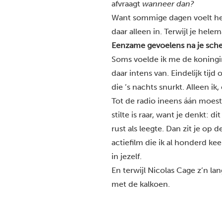
afvraagt
wanneer dan?
Want sommige dagen voelt het a
daar alleen in. Terwijl je hele
Eenzame gevoelens na je schei
Soms voelde ik me de koningin
daar intens van. Eindelijk tij
die ’s nachts snurkt. Alleen ik,
Tot de radio ineens áán moest.
stilte is raar, want je denkt: d
rust als leegte. Dan zit je op d
actiefilm die ik al honderd kee
in jezelf.
En terwijl Nicolas Cage z’n la
met de kalkoen.