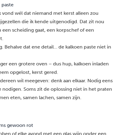
 paste
ik vond wél dat niemand met kerst alleen zou
ijgezellen die ik kende uitgenodigd. Dat zit nou
 een scheiding gaat, een korpschef of een
t.
ng. Behalve dat ene detail… de kalkoen paste niet in
lager een grotere oven – dus hup, kalkoen inladen
eem opgelost, kerst gered.
 iedereen wil meegeven: denk aan elkaar. Nodig eens
te nodigen. Soms zit de oplossing niet in het praten
men eten, samen lachen, samen zijn.
soms gewoon rot
bben of elke avond met een glas wijn onder een