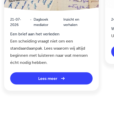
21-07-
-
Dagboek
Inzicht en
2
2026
mediator
verhalen
W
Een brief aan het verleden
U
Een scheiding vraagt niet om een
standaardaanpak. Lees waarom wij altijd
beginnen met luisteren naar wat mensen
écht nodig hebben.
Lees meer