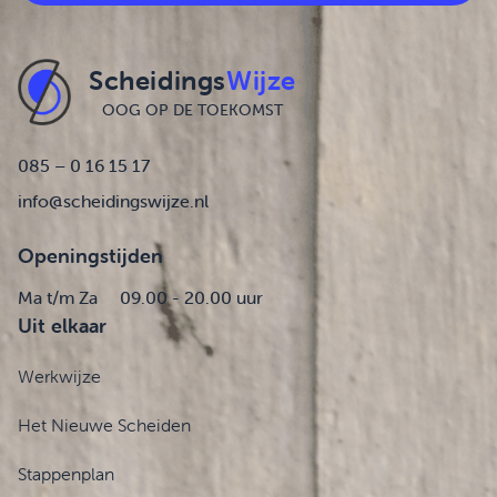
Scheidings
Wijze
OOG OP DE TOEKOMST
085 – 0 16 15 17
info@scheidingswijze.nl
Openingstijden
Ma t/m Za
09.00 - 20.00 uur
Uit elkaar
Werkwijze
Het Nieuwe Scheiden
Stappenplan