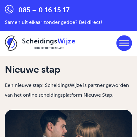
085 – 0 16 15 17
Samen uit elkaar zonder gedoe? Bel direct!
Scheidings
Wijze
OOG OP DE TOEKOMST
Ga naar de inhoud
Nieuwe stap
Een nieuwe stap: ScheidingsWijze is partner geworden
van het online scheidingsplatform Nieuwe Stap.