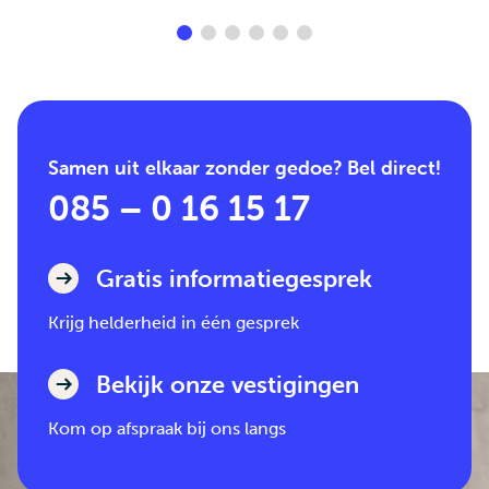
Samen uit elkaar zonder gedoe? Bel direct!
085 – 0 16 15 17
Gratis informatiegesprek
Krijg helderheid in één gesprek
Bekijk onze vestigingen
Kom op afspraak bij ons langs