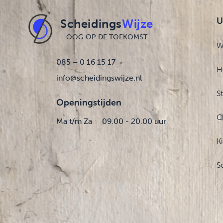
U
Scheidings
Wijze
OOG OP DE TOEKOMST
W
085 – 0 16 15 17
H
info@scheidingswijze.nl
S
Openingstijden
C
Ma t/m Za
09.00 - 20.00 uur
K
S