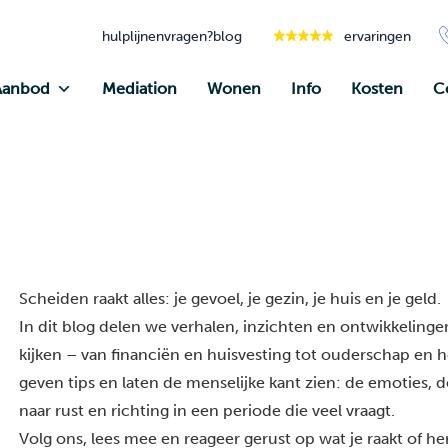
hulplijnen
vragen?
blog
ervaringen
Aanbod
Mediation
Wonen
Info
Kosten
C
Scheiden raakt alles: je gevoel, je gezin, je huis en je geld.
In dit blog delen we verhalen, inzichten en ontwikkelingen
kijken – van financiën en huisvesting tot ouderschap en he
geven tips en laten de menselijke kant zien: de emoties, 
naar rust en richting in een periode die veel vraagt.
Volg ons, lees mee en reageer gerust op wat je raakt of h