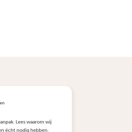
len
aanpak. Lees waarom wij
sen écht nodig hebben.