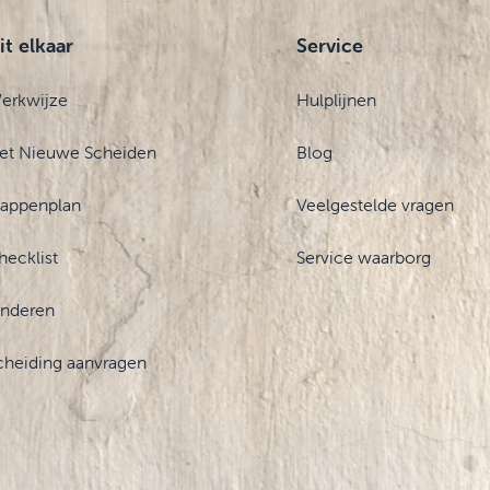
it elkaar
Service
erkwijze
Hulplijnen
et Nieuwe Scheiden
Blog
tappenplan
Veelgestelde vragen
hecklist
Service waarborg
inderen
cheiding aanvragen