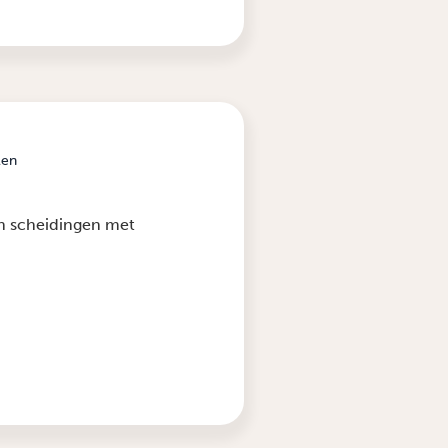
len
n scheidingen met