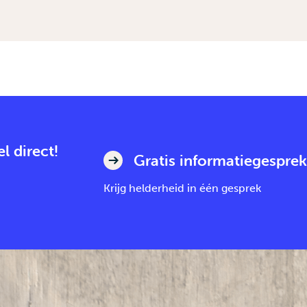
l direct!
Gratis informatiegesprek
Krijg helderheid in één gesprek