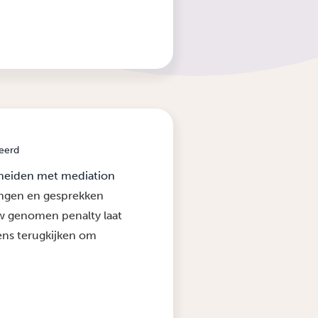
eerd
cheiden met mediation
ingen en gesprekken
w genomen penalty laat
eens terugkijken om