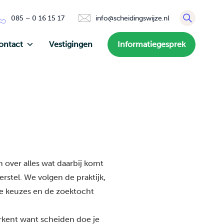
085 – 0 16 15 17
info@scheidingswijze.nl
ontact
Vestigingen
Informatiegesprek
 over alles wat daarbij komt
rstel. We volgen de praktijk,
de keuzes en de zoektocht
erkent want scheiden doe je