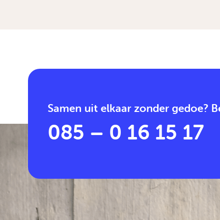
Samen uit elkaar zonder gedoe? Be
085 – 0 16 15 17