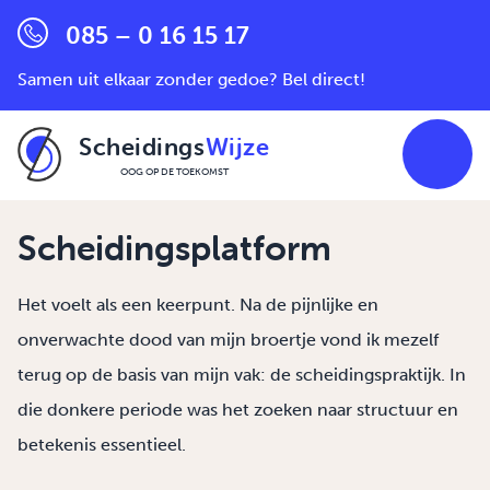
085 – 0 16 15 17
Samen uit elkaar zonder gedoe? Bel direct!
Scheidings
Wijze
OOG OP DE TOEKOMST
Ga naar de inhoud
Scheidingsplatform
Het voelt als een keerpunt. Na de pijnlijke en
onverwachte dood van mijn broertje vond ik mezelf
terug op de basis van mijn vak: de scheidingspraktijk. In
die donkere periode was het zoeken naar structuur en
betekenis essentieel.