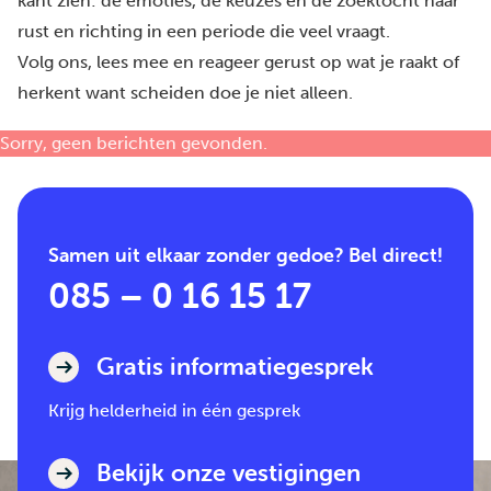
kant zien: de emoties, de keuzes en de zoektocht naar
rust en richting in een periode die veel vraagt.
Volg ons, lees mee en reageer gerust op wat je raakt of
herkent want scheiden doe je niet alleen.
Sorry, geen berichten gevonden.
Samen uit elkaar zonder gedoe? Bel direct!
085 – 0 16 15 17
Gratis informatiegesprek
Krijg helderheid in één gesprek
Bekijk onze vestigingen