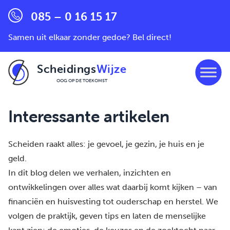
085 – 0 16 15 17
Samen uit elkaar zonder gedoe? Bel direct!
Scheidings
Wijze
OOG OP DE TOEKOMST
Ga naar de inhoud
Interessante artikelen
Scheiden raakt alles: je gevoel, je gezin, je huis en je
geld.
In dit blog delen we verhalen, inzichten en
ontwikkelingen over alles wat daarbij komt kijken – van
financiën en huisvesting tot ouderschap en herstel. We
volgen de praktijk, geven tips en laten de menselijke