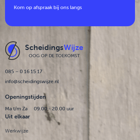
Kom op afspraak bij ons langs
Scheidings
Wijze
OOG OP DE TOEKOMST
085 – 0 16 15 17
info@scheidingswijze.nl
Openingstijden
Ma t/m Za
09.00 - 20.00 uur
Uit elkaar
Werkwijze