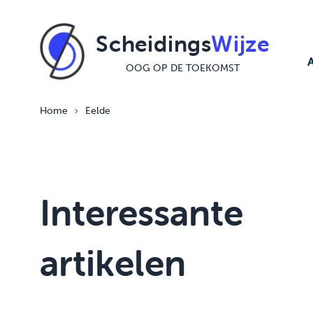
Ga naar de inhoud
Scheidings
Wijze
OOG OP DE TOEKOMST
Home
›
Eelde
Interessante
artikelen