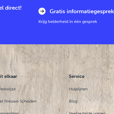
l direct!
Gratis informatiegesprek
Krijg helderheid in één gesprek
it elkaar
Service
erkwijze
Hulplijnen
et Nieuwe Scheiden
Blog
tappenplan
Veelgestelde vragen