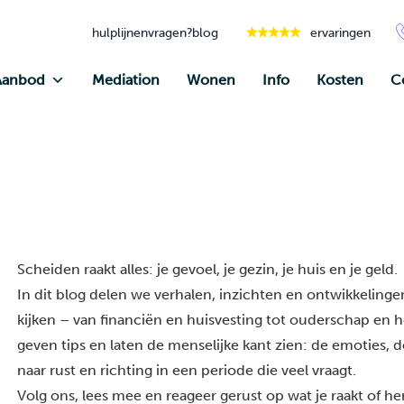
hulplijnen
vragen?
blog
ervaringen
Aanbod
Mediation
Wonen
Info
Kosten
C
Scheiden raakt alles: je gevoel, je gezin, je huis en je geld.
In dit blog delen we verhalen, inzichten en ontwikkelingen
kijken – van financiën en huisvesting tot ouderschap en he
geven tips en laten de menselijke kant zien: de emoties, 
naar rust en richting in een periode die veel vraagt.
Volg ons, lees mee en reageer gerust op wat je raakt of h