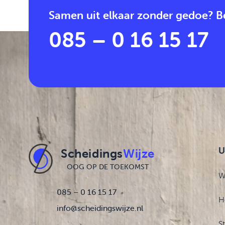
Samen uit elkaar zonder gedoe? Be
085 – 0 16 15 17
U
Scheidings
Wijze
OOG OP DE TOEKOMST
W
085 – 0 16 15 17
H
info@scheidingswijze.nl
S