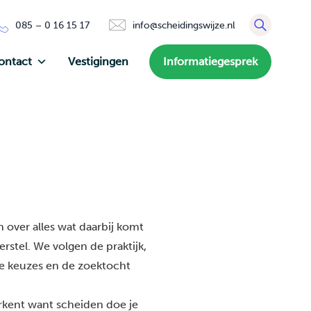
085 – 0 16 15 17
info@scheidingswijze.nl
ontact
Vestigingen
Informatiegesprek
 over alles wat daarbij komt
rstel. We volgen de praktijk,
de keuzes en de zoektocht
erkent want scheiden doe je