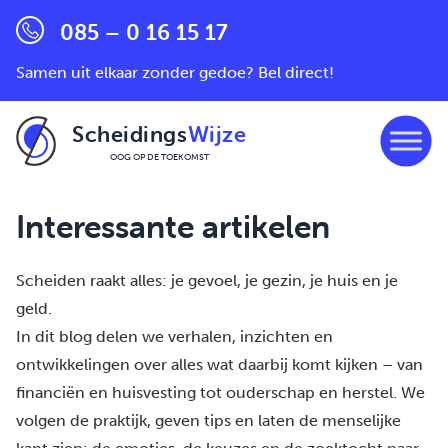
085 – 0 16 15 17
Samen uit elkaar zonder gedoe? Bel direct!
Scheidings
Wijze
OOG OP DE TOEKOMST
Ga naar de inhoud
Interessante artikelen
Scheiden raakt alles: je gevoel, je gezin, je huis en je
geld.
In dit blog delen we verhalen, inzichten en
ontwikkelingen over alles wat daarbij komt kijken – van
financiën en huisvesting tot ouderschap en herstel. We
volgen de praktijk, geven tips en laten de menselijke