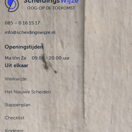
Scheidings
Wijze
OOG OP DE TOEKOMST
085 – 0 16 15 17
info@scheidingswijze.nl
Openingstijden
Ma t/m Za
09.00 - 20.00 uur
Uit elkaar
Werkwijze
Het Nieuwe Scheiden
Stappenplan
Checklist
Kinderen