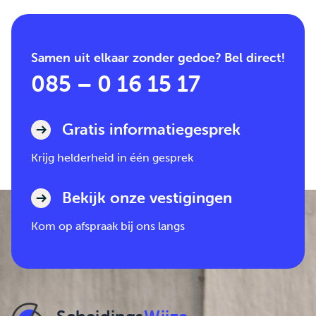
Samen uit elkaar zonder gedoe? Bel direct!
085 – 0 16 15 17
Gratis informatiegesprek
Krijg helderheid in één gesprek
Bekijk onze vestigingen
Kom op afspraak bij ons langs