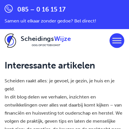
085 – 0 16 15 17
Samen uit elkaar zonder gedoe? Bel direct!
Scheidings
Wijze
OOG OP DE TOEKOMST
Ga naar de inhoud
Interessante artikelen
Scheiden raakt alles: je gevoel, je gezin, je huis en je
geld.
In dit blog delen we verhalen, inzichten en
ontwikkelingen over alles wat daarbij komt kijken – van
financiën en huisvesting tot ouderschap en herstel. We
volgen de praktijk, geven tips en laten de menselijke