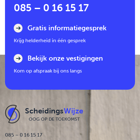
085 – 0 16 15 17
Gratis informatiegesprek
Krijg helderheid in één gesprek
Bekijk onze vestigingen
Kom op afspraak bij ons langs
Scheidings
Wijze
OOG OP DE TOEKOMST
085 – 0 16 15 17