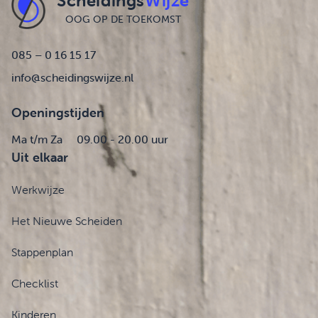
Scheidings
Wijze
OOG OP DE TOEKOMST
085 – 0 16 15 17
info@scheidingswijze.nl
Openingstijden
Ma t/m Za
09.00 - 20.00 uur
Uit elkaar
Werkwijze
Het Nieuwe Scheiden
Stappenplan
Checklist
Kinderen