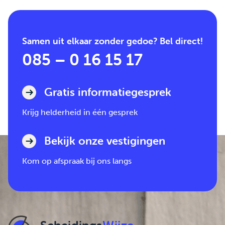
Samen uit elkaar zonder gedoe? Bel direct!
085 – 0 16 15 17
Gratis informatiegesprek
Krijg helderheid in één gesprek
Bekijk onze vestigingen
Kom op afspraak bij ons langs