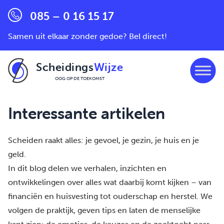
085 – 0 16 15 17
Samen uit elkaar zonder gedoe? Bel direct!
Scheidings
Wijze
OOG OP DE TOEKOMST
Ga naar de inhoud
Interessante artikelen
Scheiden raakt alles: je gevoel, je gezin, je huis en je
geld.
In dit blog delen we verhalen, inzichten en
ontwikkelingen over alles wat daarbij komt kijken – van
financiën en huisvesting tot ouderschap en herstel. We
volgen de praktijk, geven tips en laten de menselijke