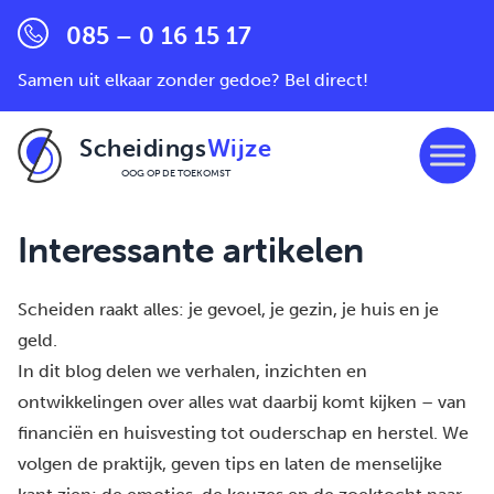
085 – 0 16 15 17
Samen uit elkaar zonder gedoe? Bel direct!
Scheidings
Wijze
OOG OP DE TOEKOMST
Ga naar de inhoud
Interessante artikelen
Scheiden raakt alles: je gevoel, je gezin, je huis en je
geld.
In dit blog delen we verhalen, inzichten en
ontwikkelingen over alles wat daarbij komt kijken – van
financiën en huisvesting tot ouderschap en herstel. We
volgen de praktijk, geven tips en laten de menselijke