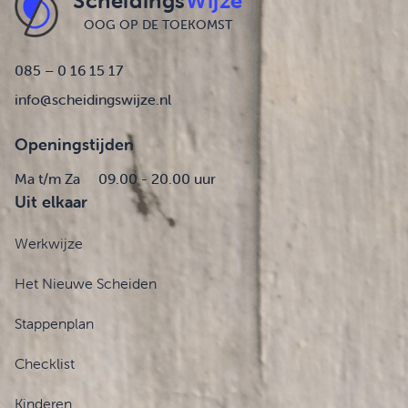
Scheidings
Wijze
OOG OP DE TOEKOMST
085 – 0 16 15 17
info@scheidingswijze.nl
Openingstijden
Ma t/m Za
09.00 - 20.00 uur
Uit elkaar
Werkwijze
Het Nieuwe Scheiden
Stappenplan
Checklist
Kinderen