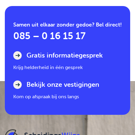
Samen uit elkaar zonder gedoe? Bel direct!
085 – 0 16 15 17
Gratis informatiegesprek
Krijg helderheid in één gesprek
Bekijk onze vestigingen
Kom op afspraak bij ons langs