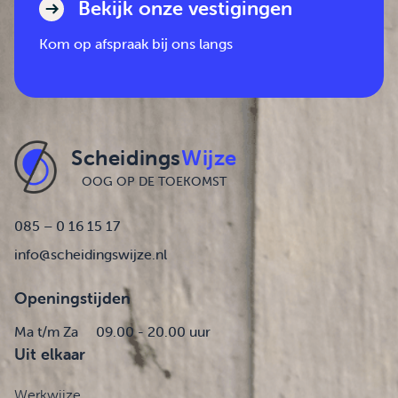
Bekijk onze vestigingen
Kom op afspraak bij ons langs
Scheidings
Wijze
OOG OP DE TOEKOMST
085 – 0 16 15 17
info@scheidingswijze.nl
Openingstijden
Ma t/m Za
09.00 - 20.00 uur
Uit elkaar
Werkwijze