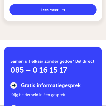
Lees meer
Samen uit elkaar zonder gedoe? Bel direct!
085 – 0 16 15 17
Gratis informatiegesprek
Krijg helderheid in één gesprek