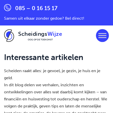
085 – 0 16 15 17
Samen uit elkaar zonder gedoe? Bel direct!
Scheidings
Wijze
OOG OP DE TOEKOMST
Ga naar de inhoud
Interessante artikelen
Scheiden raakt alles: je gevoel, je gezin, je huis en je
geld.
In dit blog delen we verhalen, inzichten en
ontwikkelingen over alles wat daarbij komt kijken – van
financiën en huisvesting tot ouderschap en herstel. We
volgen de praktijk, geven tips en laten de menselijke