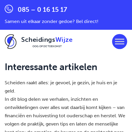
085 – 0 16 15 17
Samen uit elkaar zonder gedoe? Bel direct!
Scheidings
Wijze
OOG OP DE TOEKOMST
Ga naar de inhoud
Interessante artikelen
Scheiden raakt alles: je gevoel, je gezin, je huis en je
geld.
In dit blog delen we verhalen, inzichten en
ontwikkelingen over alles wat daarbij komt kijken – van
financiën en huisvesting tot ouderschap en herstel. We
volgen de praktijk, geven tips en laten de menselijke