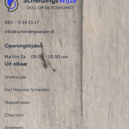
Scheidings
Wijze
OOG OP DE TOEKOMST
085 – 0 16 15 17
info@scheidingswijze.nl
Openingstijden
Ma t/m Za
09.00 - 20.00 uur
Uit elkaar
Werkwijze
Het Nieuwe Scheiden
Stappenplan
Checklist
Kinderen