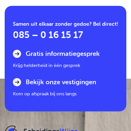
Samen uit elkaar zonder gedoe? Bel direct!
085 – 0 16 15 17
Gratis informatiegesprek
Krijg helderheid in één gesprek
Bekijk onze vestigingen
Kom op afspraak bij ons langs