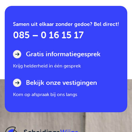
Samen uit elkaar zonder gedoe? Bel direct!
085 – 0 16 15 17
Gratis informatiegesprek
Krijg helderheid in één gesprek
Bekijk onze vestigingen
Kom op afspraak bij ons langs