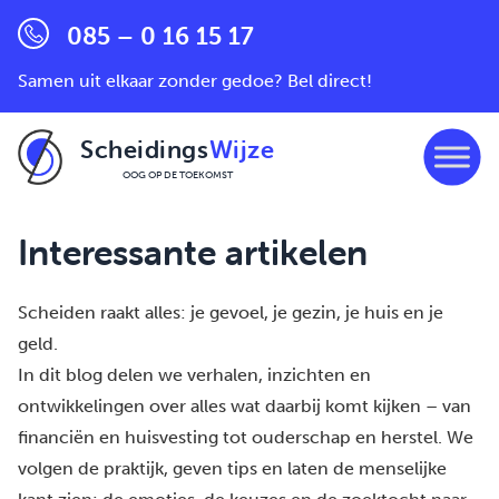
085 – 0 16 15 17
Samen uit elkaar zonder gedoe? Bel direct!
Scheidings
Wijze
OOG OP DE TOEKOMST
Ga naar de inhoud
Interessante artikelen
Scheiden raakt alles: je gevoel, je gezin, je huis en je
geld.
In dit blog delen we verhalen, inzichten en
ontwikkelingen over alles wat daarbij komt kijken – van
financiën en huisvesting tot ouderschap en herstel. We
volgen de praktijk, geven tips en laten de menselijke