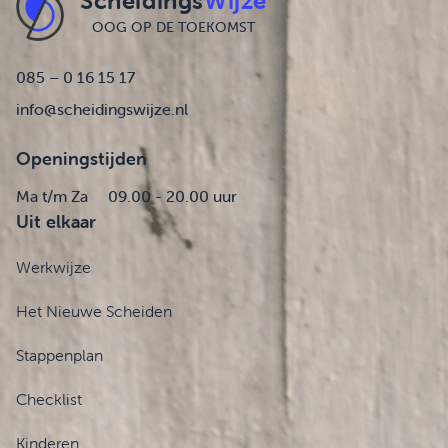
Scheidings
Wijze
OOG OP DE TOEKOMST
085 – 0 16 15 17
info@scheidingswijze.nl
Openingstijden
Ma t/m Za
09.00 - 20.00 uur
Uit elkaar
Werkwijze
Het Nieuwe Scheiden
Stappenplan
Checklist
Kinderen