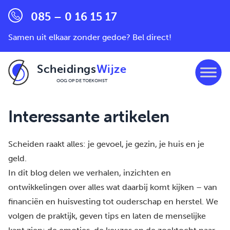
085 – 0 16 15 17
Samen uit elkaar zonder gedoe? Bel direct!
Scheidings
Wijze
OOG OP DE TOEKOMST
Ga naar de inhoud
Interessante artikelen
Scheiden raakt alles: je gevoel, je gezin, je huis en je
geld.
In dit blog delen we verhalen, inzichten en
ontwikkelingen over alles wat daarbij komt kijken – van
financiën en huisvesting tot ouderschap en herstel. We
volgen de praktijk, geven tips en laten de menselijke