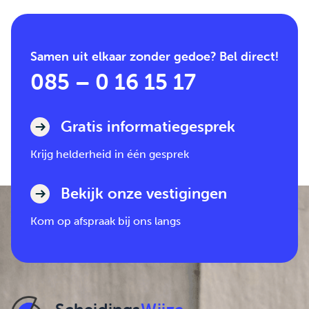
Samen uit elkaar zonder gedoe? Bel direct!
085 – 0 16 15 17
Gratis informatiegesprek
Krijg helderheid in één gesprek
Bekijk onze vestigingen
Kom op afspraak bij ons langs