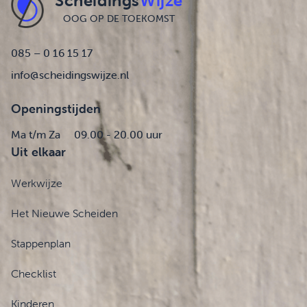
Scheidings
Wijze
OOG OP DE TOEKOMST
085 – 0 16 15 17
info@scheidingswijze.nl
Openingstijden
Ma t/m Za
09.00 - 20.00 uur
Uit elkaar
Werkwijze
Het Nieuwe Scheiden
Stappenplan
Checklist
Kinderen