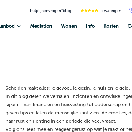
hulplijnen
vragen?
blog
ervaringen
Aanbod
Mediation
Wonen
Info
Kosten
C
Scheiden raakt alles: je gevoel, je gezin, je huis en je geld.
In dit blog delen we verhalen, inzichten en ontwikkelingen
kijken – van financiën en huisvesting tot ouderschap en he
geven tips en laten de menselijke kant zien: de emoties, 
naar rust en richting in een periode die veel vraagt.
Volg ons, lees mee en reageer gerust op wat je raakt of h