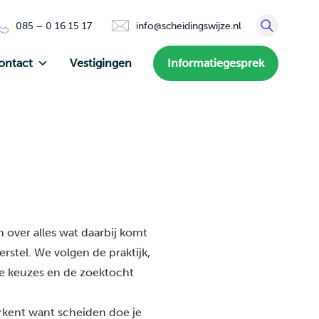
085 – 0 16 15 17
info@scheidingswijze.nl
ontact
Vestigingen
Informatiegesprek
 over alles wat daarbij komt
rstel. We volgen de praktijk,
de keuzes en de zoektocht
erkent want scheiden doe je