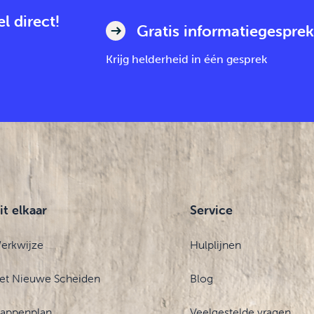
l direct!
Gratis informatiegesprek
Krijg helderheid in één gesprek
it elkaar
Service
erkwijze
Hulplijnen
et Nieuwe Scheiden
Blog
tappenplan
Veelgestelde vragen