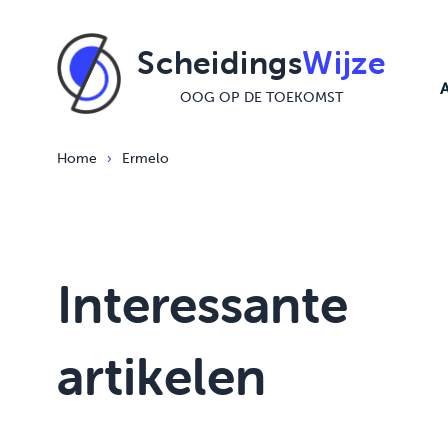
Ga naar de inhoud
Scheidings
Wijze
OOG OP DE TOEKOMST
Home
›
Ermelo
Interessante
artikelen