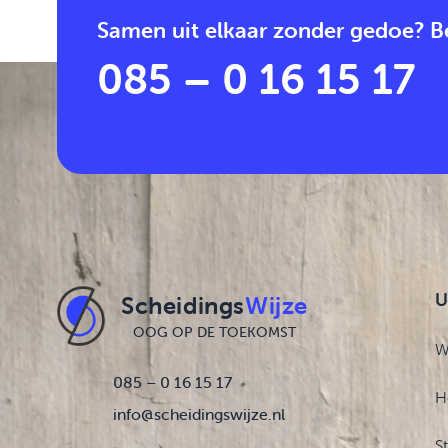
Samen uit elkaar zonder gedoe? Be
085 – 0 16 15 17
U
Scheidings
Wijze
OOG OP DE TOEKOMST
W
085 – 0 16 15 17
H
info@scheidingswijze.nl
S