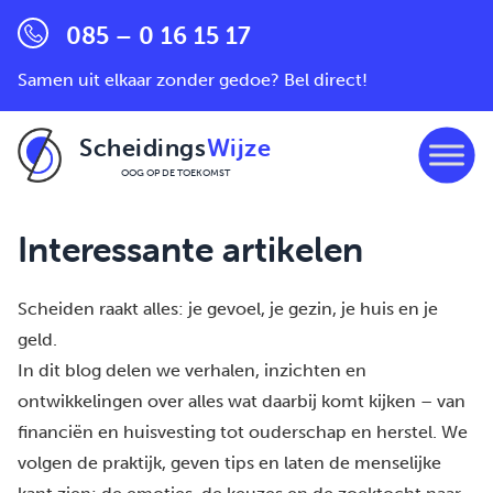
085 – 0 16 15 17
Samen uit elkaar zonder gedoe? Bel direct!
Scheidings
Wijze
OOG OP DE TOEKOMST
Ga naar de inhoud
Interessante artikelen
Scheiden raakt alles: je gevoel, je gezin, je huis en je
geld.
In dit blog delen we verhalen, inzichten en
ontwikkelingen over alles wat daarbij komt kijken – van
financiën en huisvesting tot ouderschap en herstel. We
volgen de praktijk, geven tips en laten de menselijke