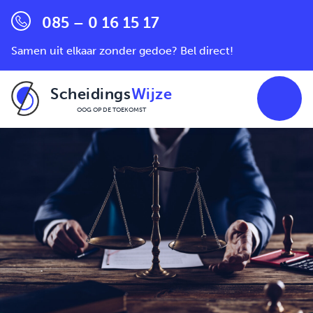
085 – 0 16 15 17
Samen uit elkaar zonder gedoe? Bel direct!
Scheidings
Wijze
OOG OP DE TOEKOMST
Ga naar de inhoud