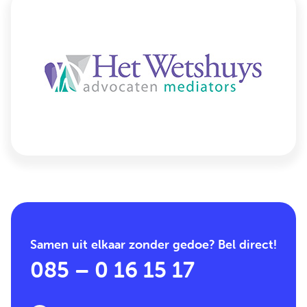
Samen uit elkaar zonder gedoe? Bel direct!
085 – 0 16 15 17