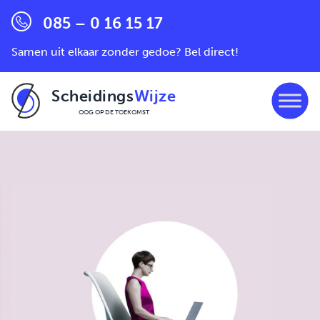
085 – 0 16 15 17
Samen uit elkaar zonder gedoe? Bel direct!
Scheidings
Wijze
OOG OP DE TOEKOMST
Ga naar de inhoud