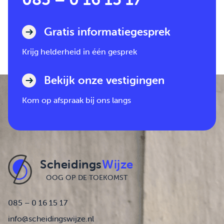
Gratis informatiegesprek
Krijg helderheid in één gesprek
Bekijk onze vestigingen
Kom op afspraak bij ons langs
Scheidings
Wijze
OOG OP DE TOEKOMST
085 – 0 16 15 17
info@scheidingswijze.nl