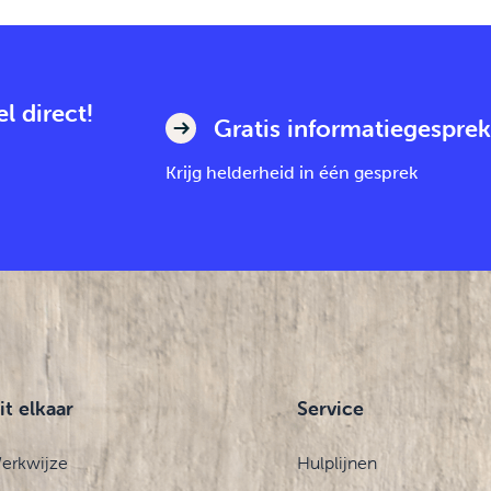
l direct!
Gratis informatiegesprek
Krijg helderheid in één gesprek
it elkaar
Service
erkwijze
Hulplijnen