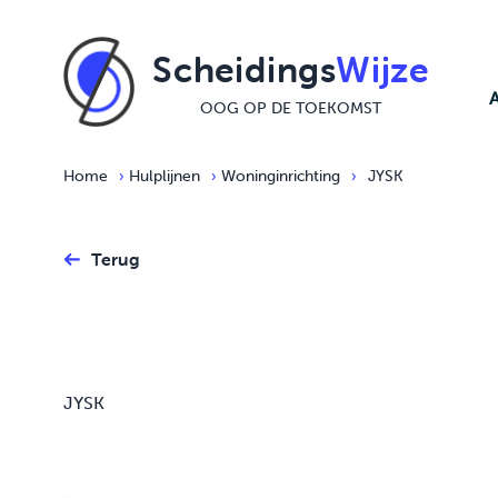
Ga naar de inhoud
Scheidings
Wijze
OOG OP DE TOEKOMST
Home
›
Hulplijnen
›
Woninginrichting
›
JYSK
Terug
JYSK