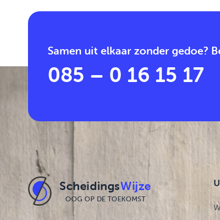
Samen uit elkaar zonder gedoe? Be
085 – 0 16 15 17
U
Scheidings
Wijze
OOG OP DE TOEKOMST
W