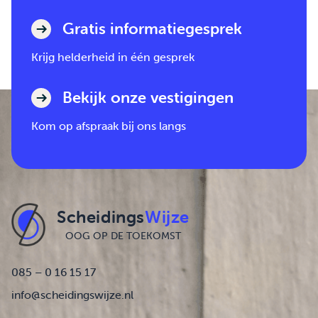
Gratis informatiegesprek
Krijg helderheid in één gesprek
Bekijk onze vestigingen
Kom op afspraak bij ons langs
Scheidings
Wijze
OOG OP DE TOEKOMST
085 – 0 16 15 17
info@scheidingswijze.nl