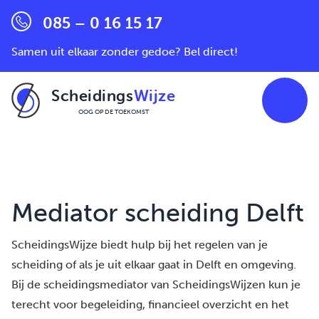
085 – 0 16 15 17
Samen uit elkaar zonder gedoe? Bel direct!
Scheidings
Wijze
OOG OP DE TOEKOMST
Ga naar de inhoud
Mediator scheiding Delft
ScheidingsWijze biedt hulp bij het regelen van je
scheiding of als je uit elkaar gaat in Delft en omgeving.
Bij de scheidingsmediator van ScheidingsWijzen kun je
terecht voor begeleiding, financieel overzicht en het