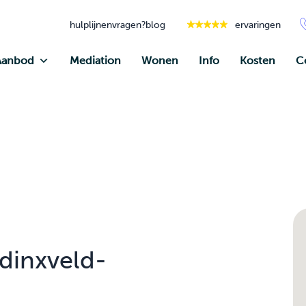
hulplijnen
vragen?
blog
ervaringen
Aanbod
Mediation
Wonen
Info
Kosten
C
dinxveld-