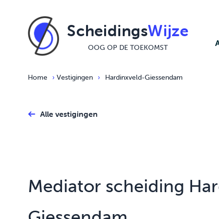
Ga naar de inhoud
Scheidings
Wijze
OOG OP DE TOEKOMST
Home
›
Vestigingen
›
Hardinxveld-Giessendam
Alle vestigingen
Mediator scheiding Har
Giessendam