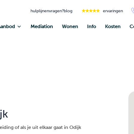
hulplijnen
vragen?
blog
ervaringen
Aanbod
Mediation
Wonen
Info
Kosten
C
jk
ding of als je uit elkaar gaat in Odijk