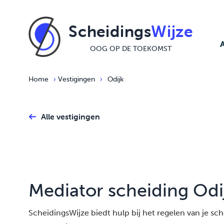
Ga naar de inhoud
Scheidings
Wijze
OOG OP DE TOEKOMST
Home
›
Vestigingen
›
Odijk
Alle vestigingen
Mediator scheiding Odi
ScheidingsWijze biedt hulp bij het regelen van je schei