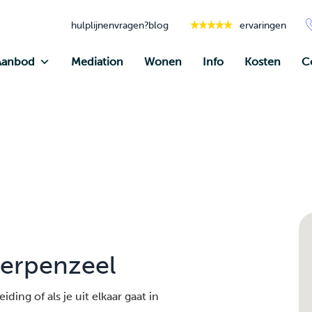
hulplijnen
vragen?
blog
ervaringen
Aanbod
Mediation
Wonen
Info
Kosten
C
herpenzeel
ding of als je uit elkaar gaat in