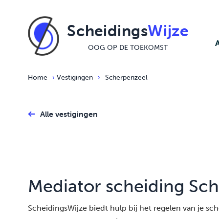
Ga naar de inhoud
Scheidings
Wijze
OOG OP DE TOEKOMST
Home
›
Vestigingen
›
Scherpenzeel
Alle vestigingen
Mediator scheiding Sc
ScheidingsWijze biedt hulp bij het regelen van je schei